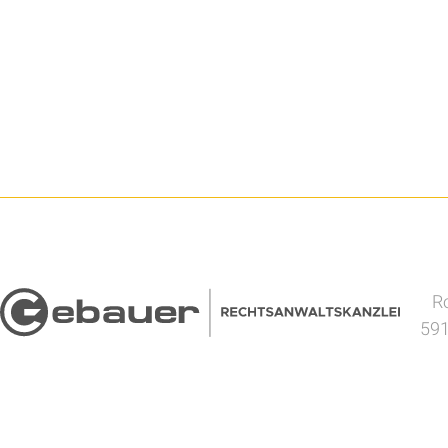
Ro
591