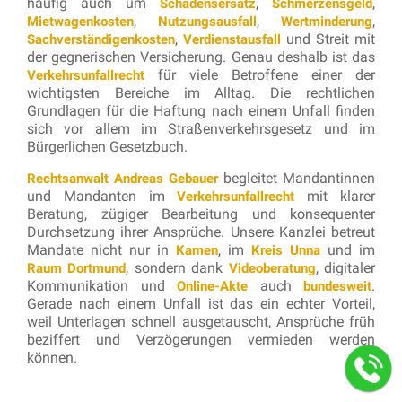
häufig auch um
,
,
Schadensersatz
Schmerzensgeld
,
,
,
Mietwagenkosten
Nutzungsausfall
Wertminderung
,
und Streit mit
Sachverständigenkosten
Verdienstausfall
der gegnerischen Versicherung. Genau deshalb ist das
für viele Betroffene einer der
Verkehrsunfallrecht
wichtigsten Bereiche im Alltag. Die rechtlichen
Grundlagen für die Haftung nach einem Unfall finden
sich vor allem im Straßenverkehrsgesetz und im
Bürgerlichen Gesetzbuch.
begleitet Mandantinnen
Rechtsanwalt Andreas Gebauer
und Mandanten im
mit klarer
Verkehrsunfallrecht
Beratung, zügiger Bearbeitung und konsequenter
Durchsetzung ihrer Ansprüche. Unsere Kanzlei betreut
Mandate nicht nur in
, im
und im
Kamen
Kreis Unna
, sondern dank
, digitaler
Raum Dortmund
Videoberatung
Kommunikation und
auch
.
Online-Akte
bundesweit
Gerade nach einem Unfall ist das ein echter Vorteil,
weil Unterlagen schnell ausgetauscht, Ansprüche früh
beziffert und Verzögerungen vermieden werden
können.